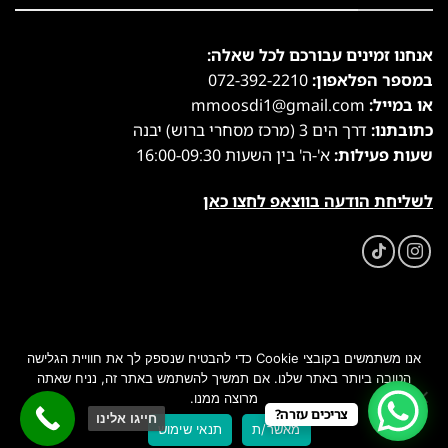
אנחנו זמינים עבורכם לכל שאלה:
במספר הפלאפון:
072-392-2210
או במייל:
mmoosdi1@gmail.com
כתובתנו:
דרך הים 3 (מרכז מסחרי ברוש) יבנה
שעות פעילות:
א'-ה' בין השעות 16:00-09:30
לשליחת הודעה בווצאפ לחצו כאן
אנו משתמשים בקובצי Cookie כדי להבטיח שנספק לך את חוויית הגלישה
הטובה ביותר באתר שלנו. אם תמשיך להשתמש באתר זה, נניח שאתה
מרוצה ממנו.
כל הזכויות שמורות 2026 ©
המרכז למטבח המוסדי
| נבנה ומנוהל
צריכים עזרה?
חייגו אלינו
מאשר/ת
תנאי שימוש
על ידי
WEmanage - ניהול אתרים