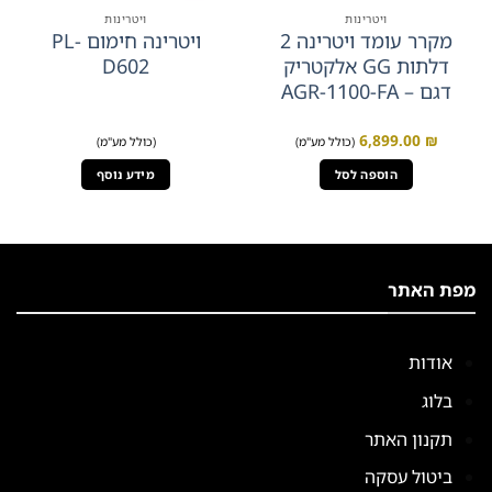
ויטרינות
ויטרינות
מקרר עומד ויטרינה 2
ויטרינה חימום PL-
דלתות GG אלקטריק
D602
דגם – AGR-1100-FA
6,899.00
₪
(כולל מע"מ)
(כולל מע"מ)
הוספה לסל
מידע נוסף
מפת האתר
אודות
בלוג
תקנון האתר
ביטול עסקה