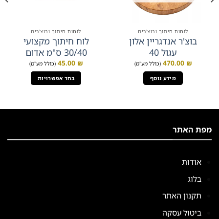
לוחות חיתוך ובוצ'רים
לוחות חיתוך ובוצ'רים
בוצ'ר אנדגריין אלון
לוח חיתוך מקצועי
עגול 40
30/40 ס"מ אדום
45.00
₪
470.00
₪
(כולל מע"מ)
(כולל מע"מ)
מידע נוסף
בחר אפשרויות
למוצר
זה
יש
מספר
מפת האתר
סוגים.
ניתן
לבחור
אודות
את
האפשרויות
בלוג
בעמוד
המוצר
תקנון האתר
ביטול עסקה